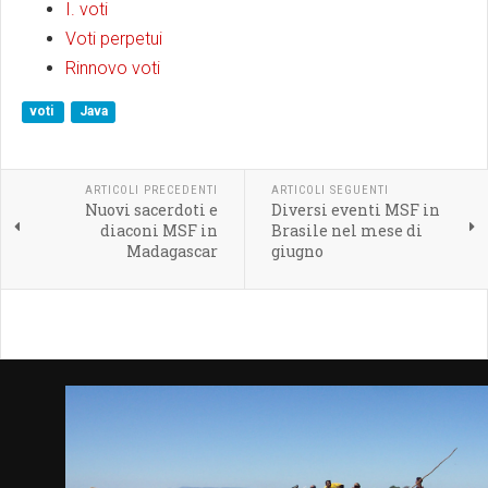
I. voti
Voti perpetui
Rinnovo voti
voti
Java
ARTICOLI PRECEDENTI
ARTICOLI SEGUENTI
Nuovi sacerdoti e
Diversi eventi MSF in
diaconi MSF in
Brasile nel mese di
Madagascar
giugno