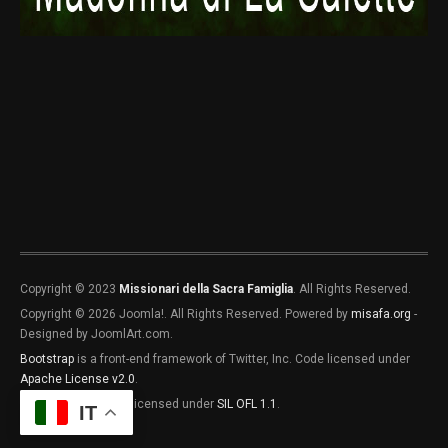
Madagascar
MG1
Copyright © 2023
Missionari della Sacra Famiglia
. All Rights Reserved.
Copyright © 2026 Joomla!. All Rights Reserved. Powered by
misafa.org
-
Designed by JoomlArt.com.
Bootstrap
is a front-end framework of Twitter, Inc. Code licensed under
MG2
MG3
Apache License v2.0
.
Font Awesome
font licensed under
SIL OFL 1.1
.
IT