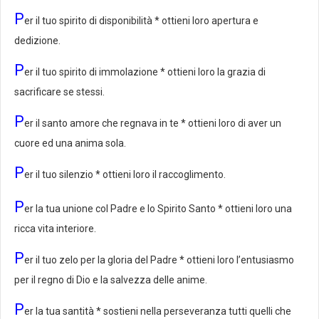
P
er il tuo spirito di disponibilità * ottieni loro apertura e
dedizione.
P
er il tuo spirito di immolazione * ottieni loro la grazia di
sacrificare se stessi.
P
er il santo amore che regnava in te * ottieni loro di aver un
cuore ed una anima sola.
P
er il tuo silenzio * ottieni loro il raccoglimento.
P
er la tua unione col Padre e lo Spirito Santo * ottieni loro una
ricca vita interiore.
P
er il tuo zelo per la gloria del Padre * ottieni loro l’entusiasmo
per il regno di Dio e la salvezza delle anime.
P
er la tua santità * sostieni nella perseveranza tutti quelli che