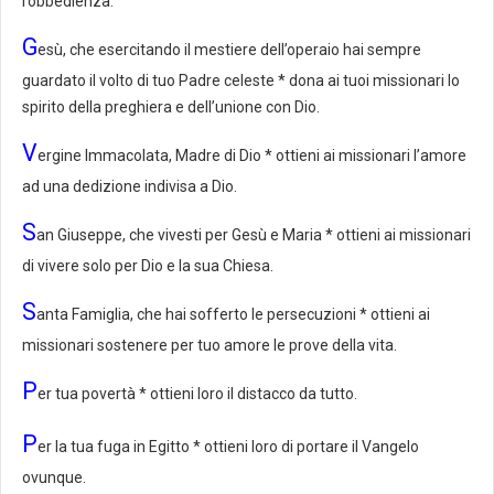
l’obbedienza.
G
esù, che esercitando il mestiere dell’operaio hai sempre
guardato il volto di tuo Padre celeste * dona ai tuoi missionari lo
spirito della preghiera e dell’unione con Dio.
V
ergine Immacolata, Madre di Dio * ottieni ai missionari l’amore
ad una dedizione indivisa a Dio.
S
an Giuseppe, che vivesti per Gesù e Maria * ottieni ai missionari
di vivere solo per Dio e la sua Chiesa.
S
anta Famiglia, che hai sofferto le persecuzioni * ottieni ai
missionari sostenere per tuo amore le prove della vita.
P
er tua povertà * ottieni loro il distacco da tutto.
P
er la tua fuga in Egitto * ottieni loro di portare il Vangelo
ovunque.