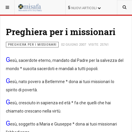
SEI QUI:
MISSIONE
5
NUOVI ARTICOLI
Preghiera per i missionari
PREGHIERA PER I MISSIONARI
02 GIUGNO 2007
VISITE: 25761
G
esù, sacerdote eterno, mandato dal Padre per la salvezza del
mondo * suscita sacerdoti e mandali a tutti popoli.
G
esù, nato povero a Betlemme * dona ai tuoi missionari lo
spirito di povertà.
G
esù, cresciuto in sapienza ed età * fa che quelli che hai
chiamato crescano nella virtù.
G
esù, soggetto a Maria e Giuseppe * dona ai tuoi missionari