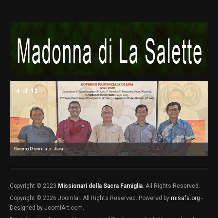
4
of
12
Governo Provinciale - Java
Governo Provinciale - Kalimantan
Go
Go
Go
Co
Co
Co
Co
Copyright © 2023
Missionari della Sacra Famiglia
. All Rights Reserved.
Copyright © 2026 Joomla!. All Rights Reserved. Powered by
misafa.org
-
Designed by JoomlArt.com.