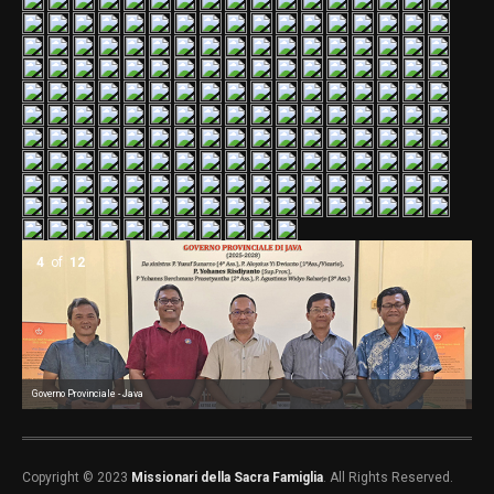
4
of
12
Governo Provinciale - Java
Go
Go
Go
Go
Co
Co
Co
Co
Copyright © 2023
Missionari della Sacra Famiglia
. All Rights Reserved.