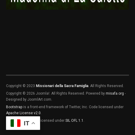
Madagascar
MG1
Copyright © 2023
Missionari della Sacra Famiglia
. All Rights Reserved.
Copyright © 2026 Joomla!. All Rights Reserved. Powered by
misafa.org
-
Designed by JoomlArt.com.
Bootstrap
is a front-end framework of Twitter, Inc. Code licensed under
MG2
MG3
Apache License v2.0
.
Font Awesome
font licensed under
SIL OFL 1.1
.
IT