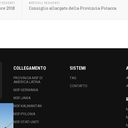
RECEDENTI
ARTICOLI SEGUENTI
re 2018
Consiglio allargato della Provincia Polacca
COLLEGAMENTO
SISTEMI
PROVINCIA MSF DI
TAG
A
AMERICA LATINA
CONTATTO
A
MSF-GERMANIA
MSF-JAWA
MSF-KALIMANTAN
M
MSF-POLONIA
M
MSF-STATI UNITI
M