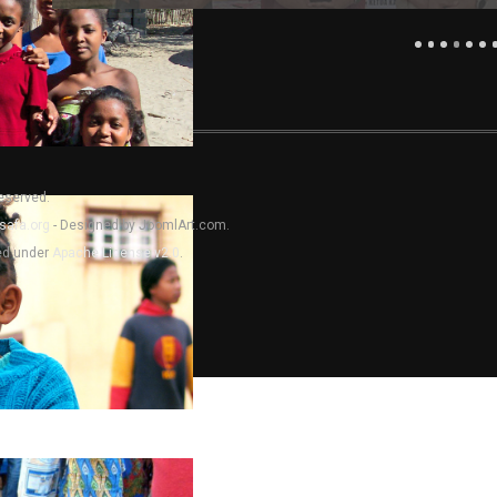
Reserved.
safa.org
- Designed by JoomlArt.com.
sed under
Apache License v2.0
.