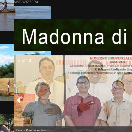
MSF-SVIZZERA
5
of
12
Governo Provinciale - Kalimantan