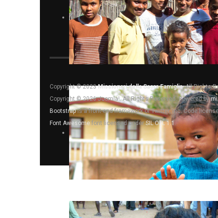
Copyright © 2023
Missionari della Sacra Famiglia
. All Rights 
Copyright © 2026 Joomla!. All Rights Reserved. Powered by
mi
Bootstrap
is a front-end framework of Twitter, Inc. Code licen
Font Awesome
font licensed under
SIL OFL 1.1
.