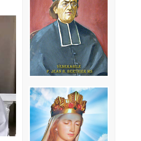
P. Jean Baptiste
Berthier MS
(24.02.1846 - 16.10.1908) Fondatore
della Congregazione dei Missionari
della Sacra Famiglia
LEGGI PIÙ