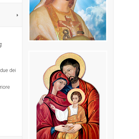
g
 due dei
riore