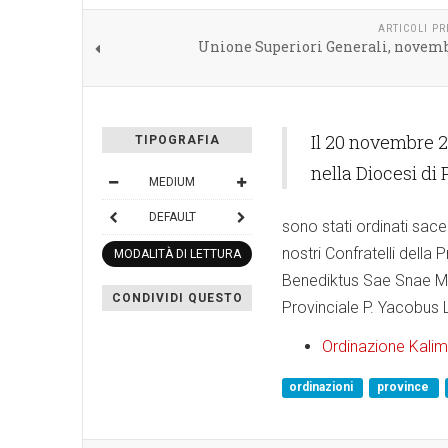
ARTICOLI P
Unione Superiori Generali, novemb
Il 20 novembre 
TIPOGRAFIA
nella Diocesi di
MEDIUM
DEFAULT
sono stati ordinati sac
nostri Confratelli dell
MODALITÀ DI LETTURA
Benediktus Sae Snae MSF
CONDIVIDI QUESTO
Provinciale P. Yacobus 
Ordinazione Kali
ordinazioni
province