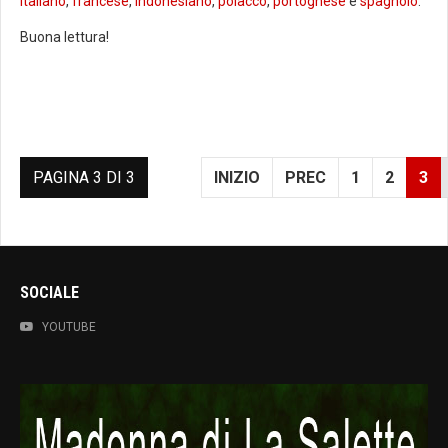
Italiano
,
francese
,
indonesiano
,
polacco
,
portoghese
e
spagnolo
.
Buona lettura!
PAGINA 3 DI 3
INIZIO
PREC
1
2
3
SOCIALE
YOUTUBE