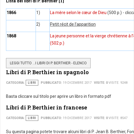
[1]
Lista dei libri di P. Berthier
1866
1)
La mère selon le cœur de Dieu
(500 p.) - clicc
2)
Petit récit de l’apparition
1868
La jeune personne et la vierge chrétienne à l
(502 p.)
LEGGI TUTTO …I LIBRI DI P. BERTHIER - ELENCO
Libri di P. Berthier in spagnolo
CATEGORIA:
LIBRI
PUBBLICATO:
19 DICEMBRE 2017
VISITE: 0
VISITE: 9248
Basta cliccare sul titolo per aprire un libro in formato pdf
Libri di P. Berthier in francese
CATEGORIA:
LIBRI
PUBBLICATO:
19 DICEMBRE 2017
VISITE: 0
VISITE: 8547
Su questa pagina potete trovare alcuni libri di P. Jean B. Berthier, Fo