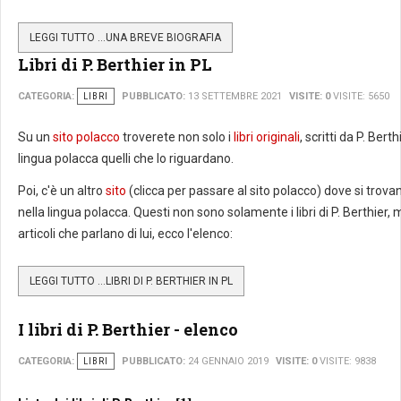
LEGGI TUTTO …UNA BREVE BIOGRAFIA
Libri di P. Berthier in PL
CATEGORIA:
LIBRI
PUBBLICATO:
13 SETTEMBRE 2021
VISITE: 0
VISITE: 5650
Su un
sito polacco
troverete non solo i
libri originali
, scritti da P. Bert
lingua polacca quelli che lo riguardano.
Poi, c'è un altro
sito
(clicca per passare al sito polacco) dove si trovano 
nella lingua polacca. Questi non sono solamente i libri di P. Berthier, m
articoli che parlano di lui, ecco l'elenco:
LEGGI TUTTO …LIBRI DI P. BERTHIER IN PL
I libri di P. Berthier - elenco
CATEGORIA:
LIBRI
PUBBLICATO:
24 GENNAIO 2019
VISITE: 0
VISITE: 9838