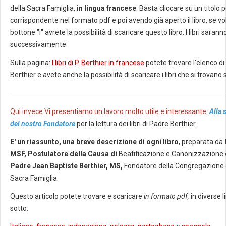
della Sacra Famiglia,
in lingua francese
. Basta cliccare su un titolo pe
corrispondente nel formato pdf e poi avendo già aperto il libro, se vo
bottone "i" avrete la possibilità di scaricare questo libro. I libri sarann
successivamente.
Sulla pagina:
I libri di P. Berthier in francese
potete trovare l'elenco di tut
Berthier e avete anche la possibilità di scaricare i libri che si trovano 
Qui invece Vi presentiamo un lavoro molto utile e interessante
:
Alla 
del nostro Fondatore
per la lettura dei libri di Padre Berthier.
E' un riassunto, una breve descrizione di ogni libro
, preparata da
MSF, Postulatore della Causa di
Beatificazione e Canonizzazione
Padre Jean Baptiste Berthier, MS,
Fondatore della Congregazione d
Sacra Famiglia.
Questo articolo potete trovare e scaricare
in formato pdf,
in diverse li
sotto: