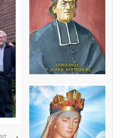
P. Jean Baptiste
Berthier MS
(24.02.1846 - 16.10.1908) Fondatore
della Congregazione dei Missionari
della Sacra Famiglia
LEGGI PIÙ
017