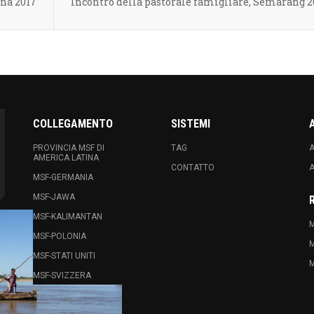
na 2017
Incontro della pastorale famigliare, Semarang 2
COLLEGAMENTO
SISTEMI
PROVINCIA MSF DI
TAG
A
AMERICA LATINA
CONTATTO
A
MSF-GERMANIA
MSF-JAWA
MSF-KALIMANTAN
M
MSF-POLONIA
M
MSF-STATI UNITI
M
MSF-SVIZZERA