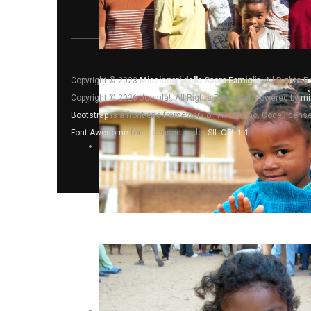
Copyright © 2023
Missionari della Sacra Famiglia
. All Rights 
Copyright © 2026 Joomla!. All Rights Reserved. Powered by
mi
Bootstrap
is a front-end framework of Twitter, Inc. Code licen
Font Awesome
font licensed under
SIL OFL 1.1
.