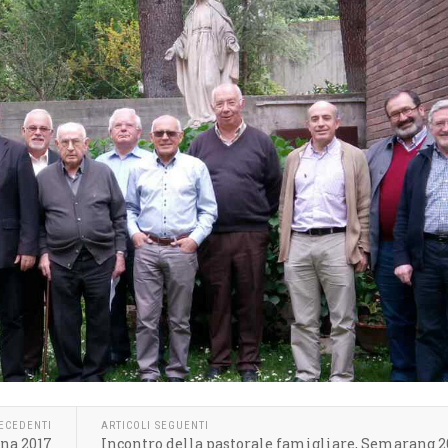
RECEDENTI
ARTICOLI SEGUENTI
na 2017
Incontro della pastorale famigliare, Semarang 2