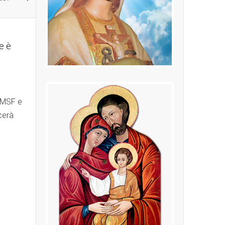
e è
n MSF e
cerà