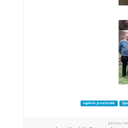
capitolo provinciale
Spa
ARTICOLI P