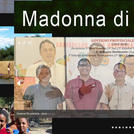
5
of
12
Governo Provinciale - Kalimantan