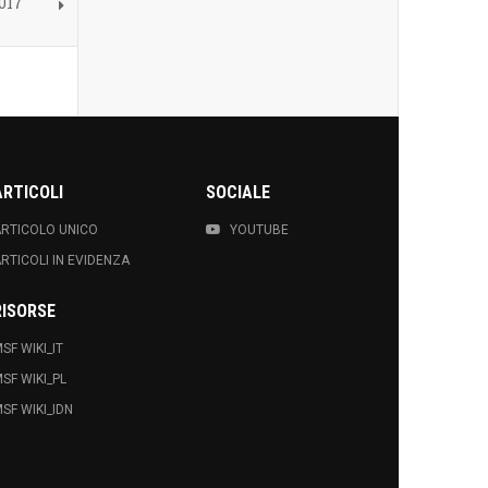
017
ARTICOLI
SOCIALE
RTICOLO UNICO
YOUTUBE
RTICOLI IN EVIDENZA
RISORSE
SF WIKI_IT
SF WIKI_PL
SF WIKI_IDN