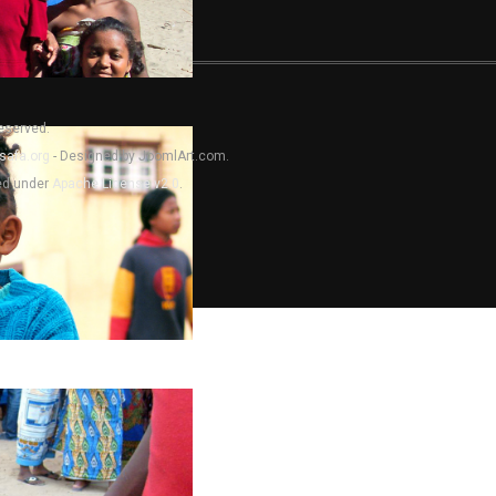
Reserved.
safa.org
- Designed by JoomlArt.com.
sed under
Apache License v2.0
.