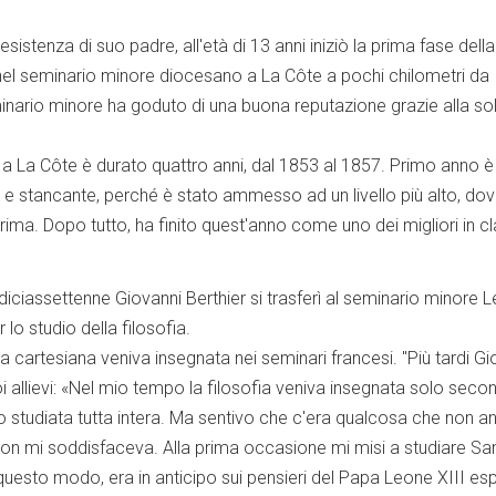
sistenza di suo padre, all'età di 13 anni iniziò la prima fase dell
nel seminario minore diocesano a La Côte a pochi chilometri da
nario minore ha goduto di una buona reputazione grazie alla so
i a La Côte è durato quattro anni, dal 1853 al 1857. Primo anno è
e e stancante, perché è stato ammesso ad un livello più alto, dov
ima. Dopo tutto, ha finito quest'anno come uno dei migliori in c
l diciassettenne Giovanni Berthier si trasferì al seminario minore L
o studio della filosofia.
ia cartesiana veniva insegnata nei seminari francesi. "Più tardi Gi
i allievi: «Nel mio tempo la filosofia veniva insegnata solo secon
ho studiata tutta intera. Ma sentivo che c'era qualcosa che non 
on mi soddisfaceva. Alla prima occasione mi misi a studiare Sa
esto modo, era in anticipo sui pensieri del Papa Leone XIII esp