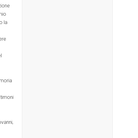
zione
mio
o la
ere
l
emoria
stimoni
ovanni,