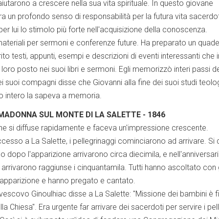
 aiutarono a crescere nella sua vita spirituale. In questo giovane
ra un profondo senso di responsabilità per la futura vita sacerdot
er lui lo stimolo più forte nell'acquisizione della conoscenza.
ateriali per sermoni e conferenze future. Ha preparato un quad
rito testi, appunti, esempi e descrizioni di eventi interessanti che i
 loro posto nei suoi libri e sermoni. Egli memorizzò interi passi de
i suoi compagni disse che Giovanni alla fine dei suoi studi teologi
 intero la sapeva a memoria.
MADONNA SUL MONTE DI LA SALETTE - 1846
ione si diffuse rapidamente e faceva un'impressione crescente.
accesso a La Salette, i pellegrinaggi cominciarono ad arrivare. Si 
o dopo l'apparizione arrivarono circa diecimila, e nell'anniversari
e arrivarono raggiunse i cinquantamila. Tutti hanno ascoltato con
l'apparizione e hanno pregato e cantato.
 vescovo Ginoulhiac disse a La Salette: "Missione dei bambini è fi
lla Chiesa". Era urgente far arrivare dei sacerdoti per servire i pell