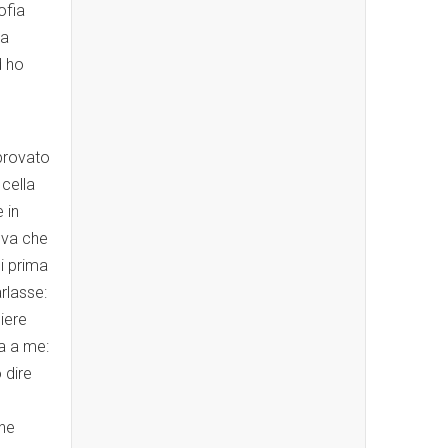
ofia
za
d ho
provato
cella
 in
eva che
i prima
rlasse:
hiere
a a me:
 dire
che