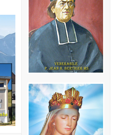
P. Jean Baptiste
Berthier MS
(24.02.1846 - 16.10.1908) Fondatore
della Congregazione dei Missionari
della Sacra Famiglia
LEGGI PIÙ