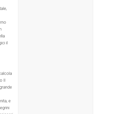
ale,
erno
n
lla
ci il
calcola
o Il
 grande
nita, e
egrini