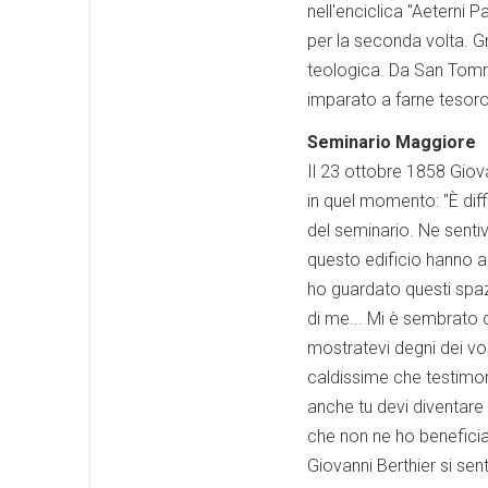
nell'enciclica "Aeterni 
per la seconda volta. G
teologica. Da San Tomm
imparato a farne tesoro
Seminario Maggiore
Il 23 ottobre 1858 Giov
in quel momento: "È dif
del seminario. Ne sentiv
questo edificio hanno a
ho guardato questi spazi
di me... Mi è sembrato c
mostratevi degni dei vos
caldissime che testimon
anche tu devi diventare 
che non ne ho benefici
Giovanni Berthier si se