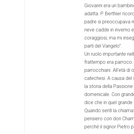
Giovanni era un bambino 
adatta. P. Berthier ric
padre si preoccupava mo
neve cadde in inverno e
coraggiosi, ma mi inseg
parti del Vangelo".
Un ruolo importante ne
frattempo era parroco.
parrocchiani. All'età di 
catechesi. A causa del 
la storia della Passione
domenicale. Con grande
dice che in quel grande
Quando sentì la chiamat
pensiero con don Champo
perché il signor Pietro p