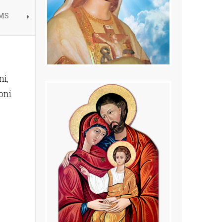
 MS
ni,
oni