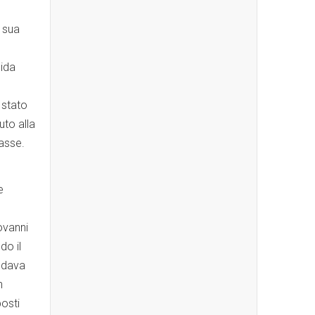
a sua
lida
 stato
uto alla
lasse.
e
ovanni
do il
andava
n
osti