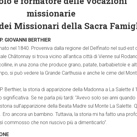
olo e formatore delle vocazioni
missionarie
dei Missionari della Sacra Famig
 P. GIOVANNI BERTHIER
 nato nel 1840. Proveniva dalla regione del Delfinato nel sud-est 
tale Châtonnay si trova vicino all'antica città di Vienne sul Rodan
olline, in una zona che produce grano, patate, barbabietole e alt
 tempo, si può vedere la Grande Carthusia e anche le cime del Mon
di P. Berthier, la storia di apparizione della Madonna a La Salette il 
significativa. Se ne parla più tardi: "Avevo solo sei anni quando
toria sull’apparizione della Beata Madre sul Monte La Salette. 
o. Ero ancora un bambino. Tuttavia, la storia mi ha fatto una pro
sì commosso che non riuscivo più a dimenticarlo".
IONE