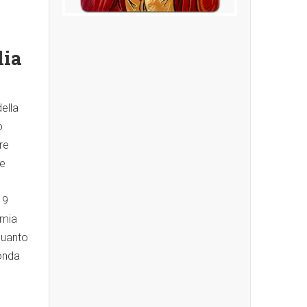
Santa Famiglia di
lia
Nazaret
Modello di vita, scelto da P. Jean B.
Berthier per i Missionari della Sacra
della
Famiglia.
o
UN PO' DI IMMAGINI..
re
te
19
 mia
Quanto
fonda