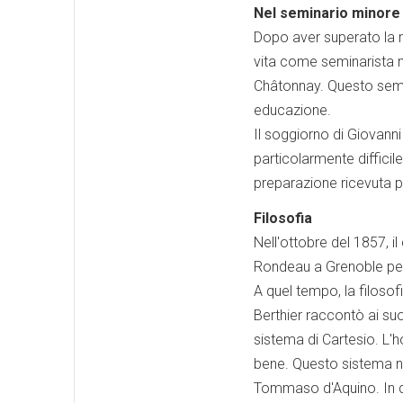
Nel seminario minore
Dopo aver superato la re
vita come seminarista 
Châtonnay. Questo semi
educazione.
Il soggiorno di Giovann
particolarmente difficil
preparazione ricevuta pr
Filosofia
Nell'ottobre del 1857, i
Rondeau a Grenoble per l
A quel tempo, la filosof
Berthier raccontò ai suo
sistema di Cartesio. L'
bene. Questo sistema n
Tommaso d'Aquino. In qu