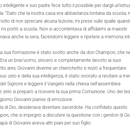
intelligente e suo padre fece tutto il possibile per dargli un'istru
orda: "Dato che la nostra casa era abbastanza lontana da scuola, 
lto di non sprecare alcuna lezione, mi prese sulle spalle quand
 mi portò a scuola. Non si accontentava di affidarmi ai maestri
nava anche la sera, facendomi leggere e ripetere a memoria int
lla sua formazione è stato svolto anche da don Champon, che ne
 Era un brav'uomo, sincero e completamente devoto ai suoi
otto anni, Giovanni divenne un chierichetto e iniziò a frequentare
suo zelo e della sua intelligenza, è stato onorato a recitare a m
 del Signore e leggere il Vangelo nella chiesa nell’assemblea
 zelo si preparò a ricevere la sua prima Comunione. Uno dei te
 giorno Giovanni pianse di emozione.
a di Dio, desiderava diventare sacerdote. Ha confidato questo
n, che si impegnò a discutere la questione con i genitori di Gi
apà di Giovanni aveva altri piani per suo figlio.