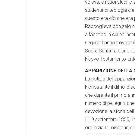
voleva, e i suoi studi lo
studente di teologia c’e
questo era ciò che era p
Raccoglieva con zelo m
alfabetico in cui ha inse
seguito hanno trovato il
Sacra Scrittura e uno de
Nuovo Testamento tutto
APPARIZIONE DELLA 
La notizia dell'appariz
Nonostante il difficile 
che durante il primo ann
numero di pellegrini ch
devozione la storia del
Il 19 settembre 1855, il
ora inizia la missione de