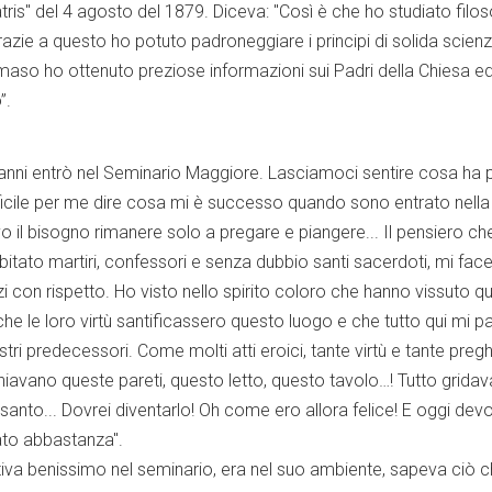
Patris" del 4 agosto del 1879. Diceva: "Così è che ho studiato filos
razie a questo ho potuto padroneggiare i principi di solida scien
aso ho ottenuto preziose informazioni sui Padri della Chiesa e
”.
anni entrò nel Seminario Maggiore. Lasciamoci sentire cosa ha 
ficile per me dire cosa mi è successo quando sono entrato nella 
o il bisogno rimanere solo a pregare e piangere... Il pensiero che
bitato martiri, confessori e senza dubbio santi sacerdoti, mi fac
 con rispetto. Ho visto nello spirito coloro che hanno vissuto qu
he le loro virtù santificassero questo luogo e che tutto qui mi pa
tri predecessori. Come molti atti eroici, tante virtù e tante preg
iavano queste pareti, questo letto, questo tavolo…! Tutto gridav
santo... Dovrei diventarlo! Oh come ero allora felice! E oggi devo
ato abbastanza".
ntiva benissimo nel seminario, era nel suo ambiente, sapeva ciò 