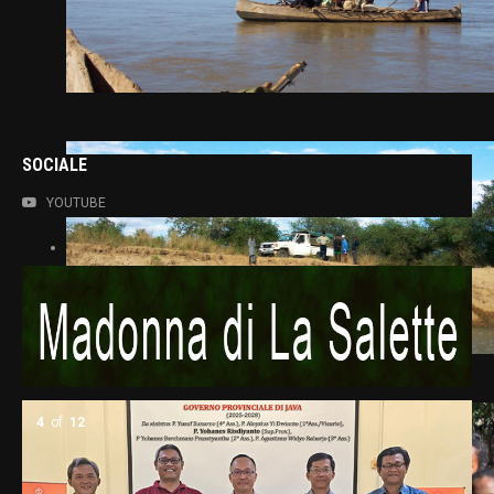
SOCIALE
YOUTUBE
5
of
12