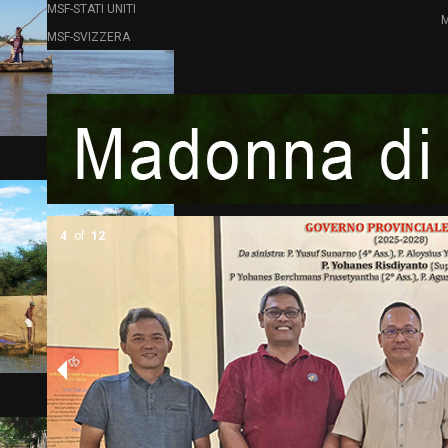
MSF-STATI UNITI
M
MSF-SVIZZERA
5
of
12