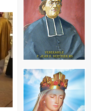
P. Jean Baptiste
Berthier MS
(24.02.1846 - 16.10.1908) Fondatore
della Congregazione dei Missionari
della Sacra Famiglia
LEGGI PIÙ