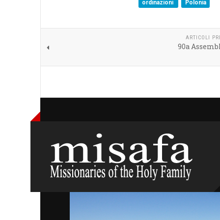
ordinazioni
Polonia
ARTICOLI P
90a Assemb