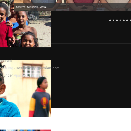
Governo Provinciale - Kalimantan
Reserved.
safa.org
- Designed by JoomlArt.com.
sed under
Apache License v2.0
.