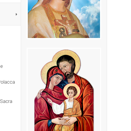
 e
Polacca
a Sacra