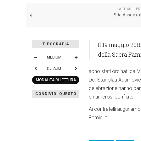
ARTICOLI P
90a Assemb
Il 19 maggio 201
TIPOGRAFIA
della Sacra Fami
MEDIUM
DEFAULT
sono stati ordinati da 
Dc. Stanislau Adamovic
MODALITÀ DI LETTURA
celebrazione hanno par
CONDIVIDI QUESTO
e numerosi confratelli.
Ai confratelli auguriam
Famiglia!