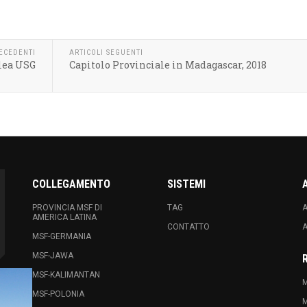
RECEDENTI
ARTICOLI SEGUENTI
lea USG
Capitolo Provinciale in Madagascar, 2018
COLLEGAMENTO
SISTEMI
PROVINCIA MSF DI
TAG
A
AMERICA LATINA
CONTATTO
A
MSF-GERMANIA
MSF-JAWA
MSF-KALIMANTAN
M
MSF-POLONIA
M