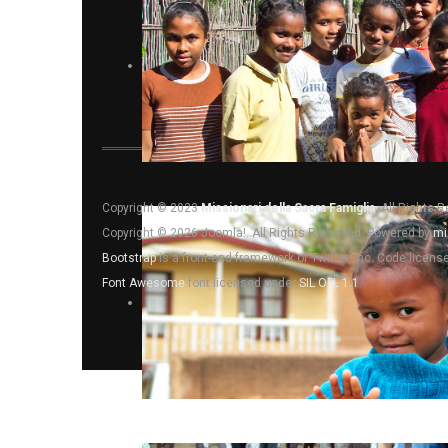
Copyright © 2023
Missionari della Sacra Famiglia
. All Rights 
Copyright © 2026 Joomla!. All Rights Reserved. Powered by
mi
Bootstrap
is a front-end framework of Twitter, Inc. Code licen
Font Awesome
font licensed under
SIL OFL 1.1
.