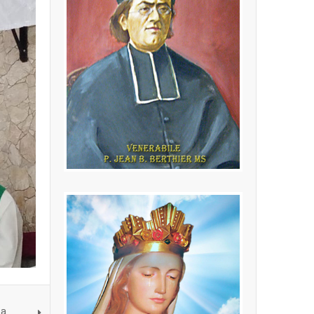
P. Jean Baptiste
Berthier MS
(24.02.1846 - 16.10.1908) Fondatore
della Congregazione dei Missionari
della Sacra Famiglia
LEGGI PIÙ
na