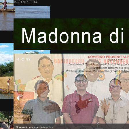
MSF-SVIZZERA
5
of
12
Governo Provinciale - Kalimantan