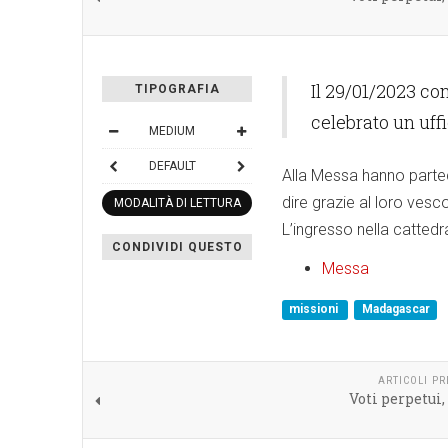
Il 29/01/2023 co
TIPOGRAFIA
celebrato un uf
MEDIUM
DEFAULT
Alla Messa hanno partec
dire grazie al loro vesc
MODALITÀ DI LETTURA
L’ingresso nella catted
CONDIVIDI QUESTO
Messa
missioni
Madagascar
ARTICOLI P
Voti perpetui,