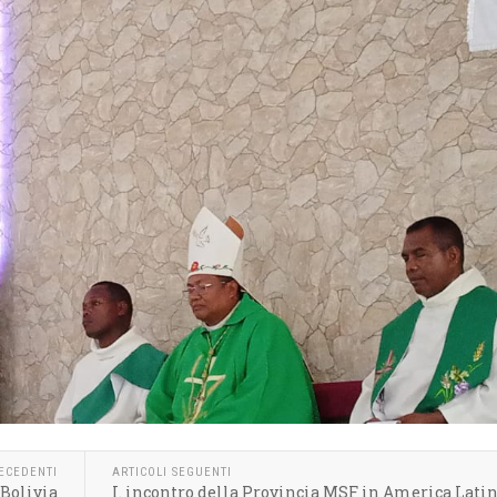
RECEDENTI
ARTICOLI SEGUENTI
 Bolivia
I. incontro della Provincia MSF in America Lati