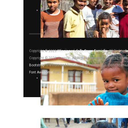
Copyright © 2023
Missionari della Sacra Famiglia
. All Rights 
Copyright © 2026 Joomla!. All Rights Reserved. Powered by
mi
Bootstrap
is a front-end framework of Twitter, Inc. Code licen
Font Awesome
font licensed under
SIL OFL 1.1
.