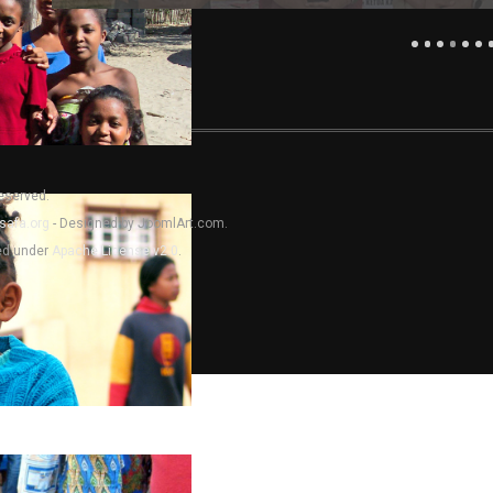
Reserved.
safa.org
- Designed by JoomlArt.com.
sed under
Apache License v2.0
.