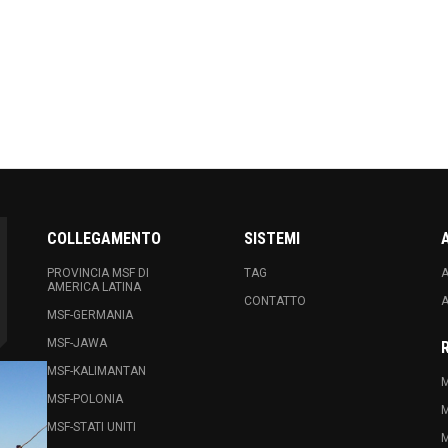
COLLEGAMENTO
SISTEMI
PROVINCIA MSF DI
TAG
A
AMERICA LATINA
CONTATTO
A
MSF-GERMANIA
MSF-JAWA
MSF-KALIMANTAN
M
MSF-POLONIA
M
MSF-STATI UNITI
M