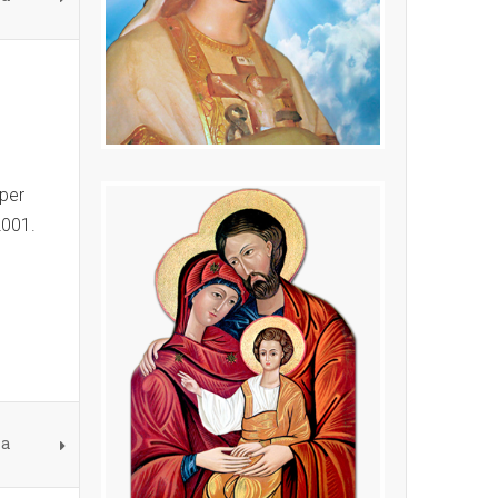
 per
2001.
na