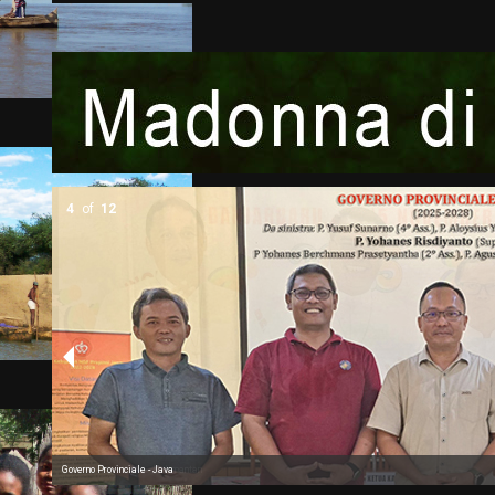
5
of
12
Governo Provinciale - Kalimantan