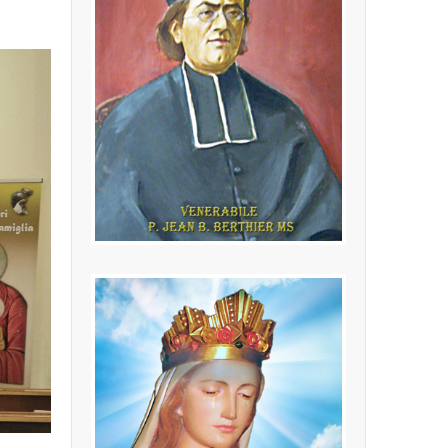
P. Jean Baptiste
Berthier MS
(24.02.1846 - 16.10.1908) Fondatore
della Congregazione dei Missionari
della Sacra Famiglia
LEGGI PIÙ