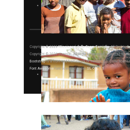
Copyright © 2023
Missionari della Sacra Famiglia
. All Rights 
Copyright © 2026 Joomla!. All Rights Reserved. Powered by
mi
Bootstrap
is a front-end framework of Twitter, Inc. Code licen
Font Awesome
font licensed under
SIL OFL 1.1
.