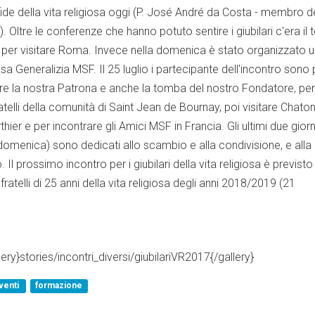
ide della vita religiosa oggi (P. José André da Costa - membro d
). Oltre le conferenze che hanno potuto sentire i giubilari c'era il
 per visitare Roma. Invece nella domenica è stato organizzato u
a Generalizia MSF. Il 25 luglio i partecipante dell'incontro sono p
tare la nostra Patrona e anche la tomba del nostro Fondatore, per
ratelli della comunità di Saint Jean de Bournay, poi visitare Chato
hier e per incontrare gli Amici MSF in Francia. Gli ultimi due giorn
 domenica) sono dedicati allo scambio e alla condivisione, e alla
. Il prossimo incontro per i giubilari della vita religiosa è previsto
ratelli di 25 anni della vita religiosa degli anni 2018/2019 (21
lery}stories/incontri_diversi/giubilariVR2017{/gallery}
venti
formazione