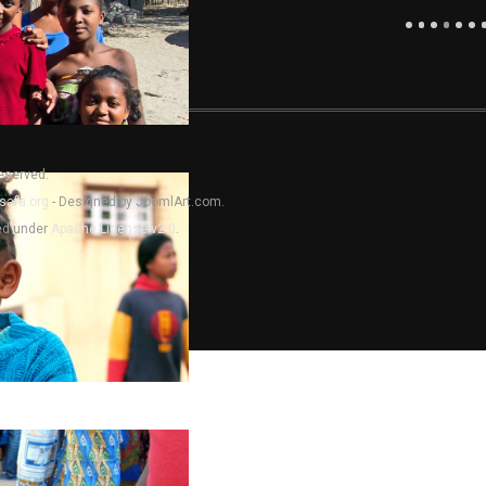
Reserved.
safa.org
- Designed by JoomlArt.com.
sed under
Apache License v2.0
.