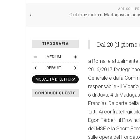
ARTICOLI P
Ordinazioni in Madagascar, ago
Dal 20 (il giorno 
TIPOGRAFIA
MEDIUM
a Roma, e attualmente (2
DEFAULT
2016/2017 festeggiano i
Generale e dalla Commi
MODALITÀ DI LETTURA
responsabile - il Vicari
CONDIVIDI QUESTO
6 di Java, 4 di Madagasca
Francia). Da parte dell
tutti. Ai confratelli-giubi
Egon Färber - il Provinci
dei MSF e la Sacra Famig
sulle opere del Fondato