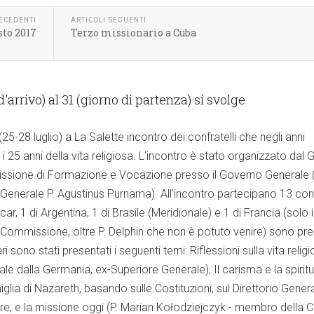
RECEDENTI
ARTICOLI SEGUENTI
sto 2017
Terzo missionario a Cuba
d'arrivo) al 31 (giorno di partenza) si svolge
5-28 luglio) a La Salette incontro dei confratelli che negli anni
 25 anni della vita religiosa. L'incontro è stato organizzato dal
ssione di Formazione e Vocazione presso il Governo Generale (
o Generale P. Agustinus Purnama). All'incontro partecipano 13 confr
r, 1 di Argentina, 1 di Brasile (Meridionale) e 1 di Francia (solo 
a Commissione, oltre P. Delphin che non è potuto venire) sono pre
lari sono stati presentati i seguenti temi: Riflessioni sulla vita religi
ale dalla Germania, ex-Superiore Generale), Il carisma e la spiritu
lia di Nazareth, basando sulle Costituzioni, sul Direttorio Gener
re, e la missione oggi (P. Marian Kołodziejczyk - membro della C