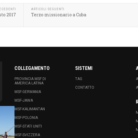
RECEDENTI
ARTICOLI SEGUENTI
sto 2017
Terzo missionario a Cuba
COLLEGAMENTO
SISTEMI
PROVINCIA MSF DI
TAG
A
AMERICA LATINA
CONTATTO
A
MSF-GERMANIA
MSF-JAWA
MSF-KALIMANTAN
M
MSF-POLONIA
M
MSF-STATI UNITI
M
MSF-SVIZZERA