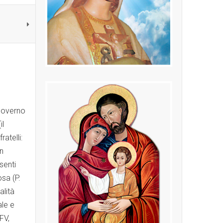
 Governo
il
atelli:
in
senti
osa (P.
alità
ale e
FV,