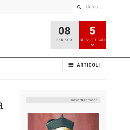
08
5
SAB
,
AGO
NUOVI ARTICOLI
ARTICOLI
a
advertisement