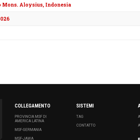
o Mons. Aloysius, Indonesia
2026
COLLEGAMENTO
SISTEMI
PROVINCIA MSF DI
TAG
A
AMERICA LATINA
CONTATTO
A
MSF-GERMANIA
MSF-JAWA