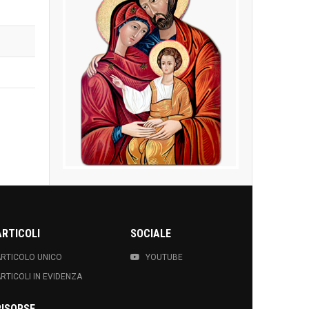
Santa Famiglia di
Nazaret
ARTICOLI
SOCIALE
Modello di vita, scelto da P. Jean B.
Berthier per i Missionari della Sacra
RTICOLO UNICO
YOUTUBE
Famiglia.
RTICOLI IN EVIDENZA
UN PO' DI IMMAGINI..
RISORSE