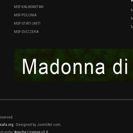
MSF-KALIMANTAN
M
MSF-POLONIA
M
MSF-STATI UNITI
M
MSF-SVIZZERA
Reserved.
safa.org
- Designed by JoomlArt.com.
sed under
Apache License v2.0
.