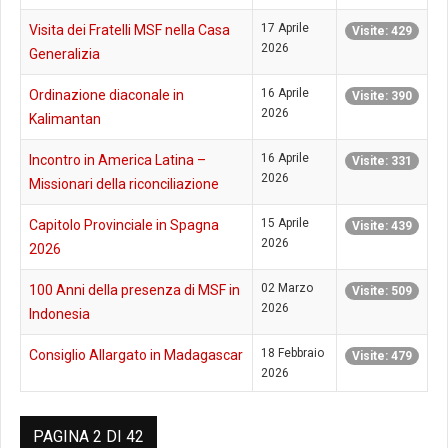
17 Aprile
Visita dei Fratelli MSF nella Casa
Visite: 429
2026
Generalizia
16 Aprile
Ordinazione diaconale in
Visite: 390
2026
Kalimantan
16 Aprile
Incontro in America Latina –
Visite: 331
2026
Missionari della riconciliazione
15 Aprile
Capitolo Provinciale in Spagna
Visite: 439
2026
2026
02 Marzo
100 Anni della presenza di MSF in
Visite: 509
2026
Indonesia
18 Febbraio
Consiglio Allargato in Madagascar
Visite: 479
2026
PAGINA 2 DI 42