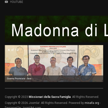
YOUTUBE
4
of
12
Governo Provinciale - Java
Governo Provinciale - Kalimantan
Go
Go
Go
Co
Co
Co
Co
Copyright © 2023
Missionari della Sacra Famiglia
. All Rights Reserved.
Copyright © 2026 Joomla!. All Rights Reserved. Powered by
misafa.org
-
Designed by JoomlArt.com.