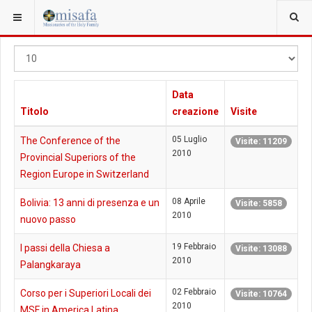
Visualizza
#
Data
Titolo
creazione
Visite
05 Luglio
The Conference of the
Visite: 11209
2010
Provincial Superiors of the
Region Europe in Switzerland
08 Aprile
Bolivia: 13 anni di presenza e un
Visite: 5858
2010
nuovo passo
19 Febbraio
I passi della Chiesa a
Visite: 13088
2010
Palangkaraya
02 Febbraio
Corso per i Superiori Locali dei
Visite: 10764
2010
MSF in America Latina