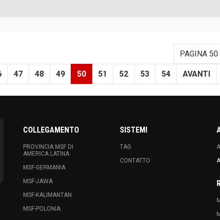
PAGINA 50 
6
47
48
49
50
51
52
53
54
AVANTI
COLLEGAMENTO
SISTEMI
PROVINCIA MSF DI
TAG
A
AMERICA LATINA
CONTATTO
A
MSF-GERMANIA
MSF-JAWA
MSF-KALIMANTAN
M
MSF-POLONIA
M