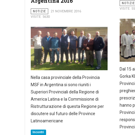
Argentina 2016
NOTIZIE
VISITE: 5
NOTIZIE
21 NOVEMBRE 2016
VISITE: 5630
Dal 15 a
Gorka Kl
Nella casa provinciale della Provincia
Provinci
MSF in Argentina si sono riuniti i
preghier
Superiori Provinciali della Regione di
prescriz
America Latina e la Commissione di
hanno p
Ristrutturazione di questa Regione per
Provincia
discutere sul futuro delle Province
responsa
Latinoamericane
Provinci
Incontri