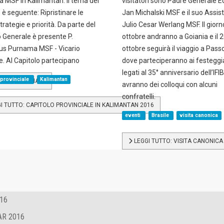
a MSF in Kalimantan. Il tema del
visitatori sono Padre Generale
 è seguente: Ripristinare le
Jan Michalski MSF e il suo Assist
trategie e priorità. Da parte del
Julio Cesar Werlang MSF. Il giorn
 Generale è presente P.
ottobre andranno a Goiania e il 
us Purnama MSF - Vicario
ottobre seguirà il viaggio a Pass
. Al Capitolo partecipano
dove parteciperanno ai festegg
legati al 35° anniversario dell’IFIB
 provinciale
Kalimantan
ILE MERIDIONALE
avranno dei colloqui con alcuni
confratelli.
I TUTTO: CAPITOLO PROVINCIALE IN KALIMANTAN 2016
eventi
Brasile
visita canonica
LEGGI TUTTO: VISITA CANONICA
16
AR 2016