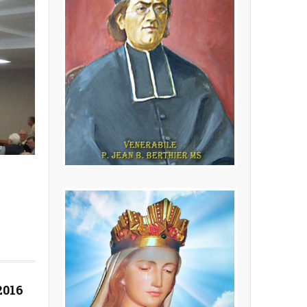
P. Jean Baptiste
Berthier MS
(24.02.1846 - 16.10.1908) Fondatore
della Congregazione dei Missionari
della Sacra Famiglia
2016
LEGGI PIÙ