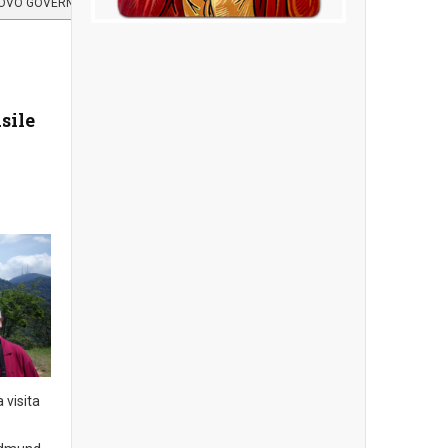
UOVO GOVERNO PROVINCIALE 2016
Santa Famiglia di
Nazaret
sile
Modello di vita, scelto da P. Jean B.
Berthier per i Missionari della Sacra
Famiglia.
UN PO' DI IMMAGINI..
 visita