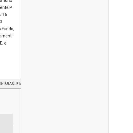
 Edmund
ente P.
o 16
20
o Fundo,
iamenti
E, e
 IN BRASILE MERIDIONALE