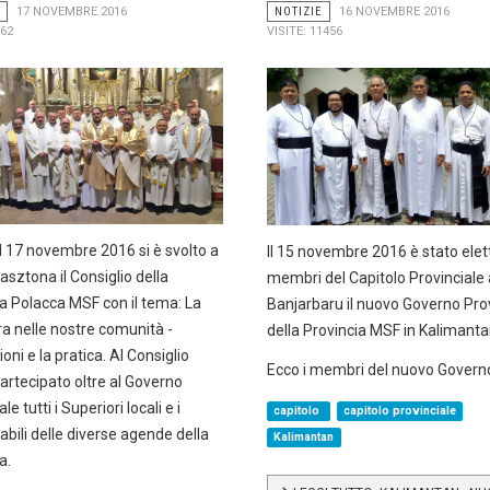
17 NOVEMBRE 2016
NOTIZIE
16 NOVEMBRE 2016
562
VISITE: 11456
l 17 novembre 2016 si è svolto a
Il 15 novembre 2016 è stato elet
asztona il Consiglio della
membri del Capitolo Provinciale 
a Polacca MSF con il tema: La
Banjarbaru il nuovo Governo Pro
a nelle nostre comunità -
della Provincia MSF in Kalimanta
ioni e la pratica. Al Consiglio
Ecco i membri del nuovo Govern
artecipato oltre al Governo
le tutti i Superiori locali e i
capitolo
capitolo provinciale
bili delle diverse agende della
Kalimantan
a.