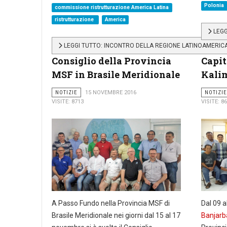
Polonia
commissione ristrutturazione America Latina
ristrutturazione
America
LEGG
LEGGI TUTTO: INCONTRO DELLA REGIONE LATINOAMERICA
Consiglio della Provincia
Capit
MSF in Brasile Meridionale
Kali
NOTIZIE
15 NOVEMBRE 2016
NOTIZIE
VISITE: 8713
VISITE: 8
A Passo Fundo nella Provincia MSF di
Dal 09 
Brasile Meridionale nei giorni dal 15 al 17
Banjar