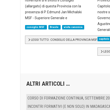
novembre si è svolto il Consiglio
Provinci
(allargato) di questa Provincia con la
Capitolo
presenza di P. Edmund Jan Michalski
nostre s
MSF - Superiore Generale e
Governo
Agustin
consiglio MSF
Brasile
visita canonica
Generale
capitolo
LEGGI TUTTO: CONSIGLIO DELLA PROVINCIA MSF IN BRAS
LEGG
ALTRI ARTICOLI …
CORSO DI FORMAZIONE CONTINUA, SETTEMBRE 20
INCONTRI FORMATIVI (E NON SOLO) IN MADAGASC