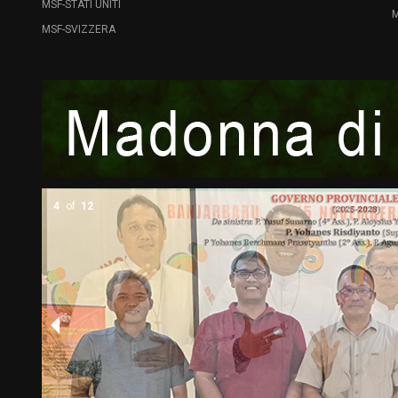
MSF-STATI UNITI
M
MSF-SVIZZERA
5
of
12