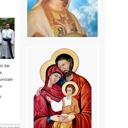
to dai
a
vinciale
n.
o: